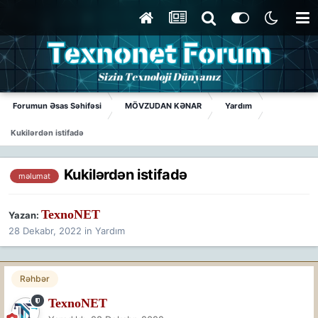
Forumun Əsas Səhifəsi
MÖVZUDAN KƏNAR
Yardım
Kukilərdən istifadə
Kukilərdən istifadə
məlumat
TexnoNET
Yazan:
28 Dekabr, 2022
in
Yardım
Rəhbər
TexnoNET