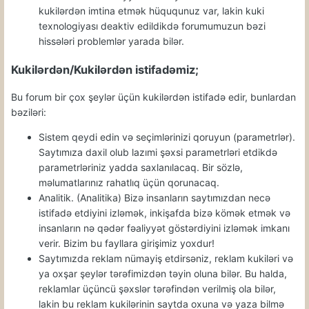
kukilərdən imtina etmək hüququnuz var, lakin kuki
texnologiyası deaktiv edildikdə forumumuzun bəzi
hissələri problemlər yarada bilər.
Kukilərdən/Kukilərdən istifadəmiz;
Bu forum bir çox şeylər üçün kukilərdən istifadə edir, bunlardan
bəziləri:
Sistem qeydi edin və seçimlərinizi qoruyun (parametrlər).
Saytımıza daxil olub lazımi şəxsi parametrləri etdikdə
parametrləriniz yadda saxlanılacaq. Bir sözlə,
məlumatlarınız rahatlıq üçün qorunacaq.
Analitik. (Analitika) Bizə insanların saytımızdan necə
istifadə etdiyini izləmək, inkişafda bizə kömək etmək və
insanların nə qədər fəaliyyət göstərdiyini izləmək imkanı
verir. Bizim bu fayllara girişimiz yoxdur!
Saytımızda reklam nümayiş etdirsəniz, reklam kukiləri və
ya oxşar şeylər tərəfimizdən təyin oluna bilər. Bu halda,
reklamlar üçüncü şəxslər tərəfindən verilmiş ola bilər,
lakin bu reklam kukilərinin saytda oxuna və yaza bilmə