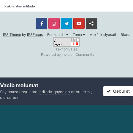
Kukilərdən istifadə
Facebook
Facebook
Twitter
Youtube
Whatsapp
IPS Theme
by
IPSFocus
Formun dili
Tema
Məxfilik siyasəti
Əlaqə
TexnoNET.az
=
Powered by Invision Community
Vacib məlumat
Qəbul et
Sayıtımıza qoşularaq
İstifadə qaydaları
qəbul etmiş
olursunuz!
Texnonet Forum
Oxunmamış
app_sign_in
app_register
Diğer