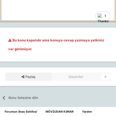
1
Bu konu kapalıdır ama konuya cevap yazmaya yetkiniz
var görünüyor.
Paylaş
İzləyicilər
0
Konu listesine dön
Forumun Əsas Səhifəsi
MÖVZUDAN KƏNAR
Yardım