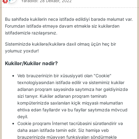
Yaradıldı:
28 Dekabr, 2022
Bu səhifədə kukilərin necə istifadə edildiyi barədə məlumat var.
Forumdan istifadə etməyə davam etməklə siz kukilərdən
istifadəmizlə razılaşırsınız.
Sisteminizdə kukilərə/kukilərə daxil olmaq üçün heç bir
yolumuz yoxdur!
Kukilər/Kukilər nədir?
Veb brauzerinizin bir xüsusiyyəti olan "Cookie"
texnologiyasından istifadə edilir və sistemimiz kukilər
adlanan proqram sayəsində saytımıza hər gəldiyinizdə
sizi tanıyır. Kukilər adlanan proqram təminatı
kompüterinizdə saxlanılan kiçik miqyaslı məlumatları
ehtiva edən fayllardır və bu fayllar saytımızda mövcud
deyil.
Cookie proqramı İnternet təcrübəsini sürətləndirir və
daha asan istifadə təmin edir. Siz həmişə veb
brauzerinizdə müəyyən funksiyaları söndürməklə