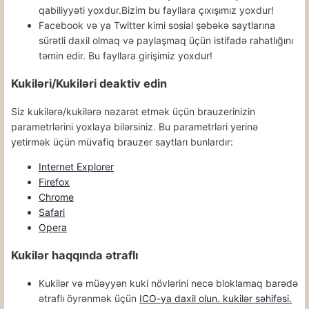
qabiliyyəti yoxdur.Bizim bu fayllara çıxışımız yoxdur!
Facebook və ya Twitter kimi sosial şəbəkə saytlarına
sürətli daxil olmaq və paylaşmaq üçün istifadə rahatlığını
təmin edir. Bu fayllara girişimiz yoxdur!
Kukiləri/Kukiləri deaktiv edin
Siz kukilərə/kukilərə nəzarət etmək üçün brauzerinizin
parametrlərini yoxlaya bilərsiniz. Bu parametrləri yerinə
yetirmək üçün müvafiq brauzer saytları bunlardır:
Internet Explorer
Firefox
Chrome
Safari
Opera
Kukilər haqqında ətraflı
Kukilər və müəyyən kuki növlərini necə bloklamaq barədə
ətraflı öyrənmək üçün
ICO-ya daxil olun. kukilər səhifəsi.