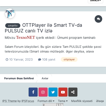
SIRALA
OTTPlayer ilə Smart TV-da
smarttv
PULSUZ canlı TV izlə
TexnoNET
Mövzu
içerik ekledi :
Ümumi proqram təminatı
Salam Forum izləyiciləri. Bu gün sizlərə Tam PULSUZ şəkildə şəxsi
televizorunuzda (Smart olması mütləqdir. Əgər deyilsə, əlavə
SmartBox olmalıdır) 100-dən çox Azərbaycan, Türk və Rus
10 Yanvar, 2023
108 yanıt
ottplayer
kanallarına necə baxa biləcəyinizi göstərəcəm. Bunun üçün ilk
öncə televizorunuzda OTTPlayer tətbiqi olmalıdır. Bu...
Forumun Əsas Səhifəsi
Axtar
Facebook
Facebook
Twitter
Youtube
Whatsapp
IPS Theme
by
IPSFocus
Formun dili
Tema
Məxfilik siyasəti
Əlaqə