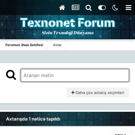
Forumun Əsas Səhifəsi
Axtar
Daha çox axtarış seçimləri
Axtarışda 1 nəticə tapıldı