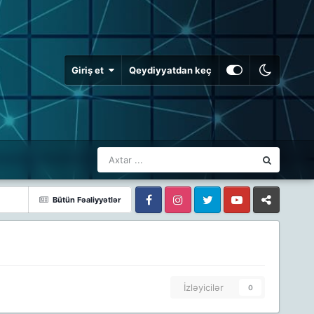
Giriş et
Qeydiyyatdan keç
Bütün Fəaliyyətlər
Facebook
Facebook
Twitter
Youtube
Whatsapp
İzləyicilər
0