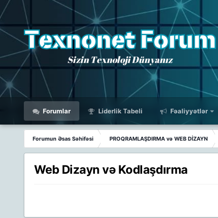
Forumlar
Liderlik Tabeli
Fəaliyyətlər
Forumun Əsas Səhifəsi
PROQRAMLAŞDIRMA və WEB DİZAYN
Web Dizayn və Kodlaşdırma