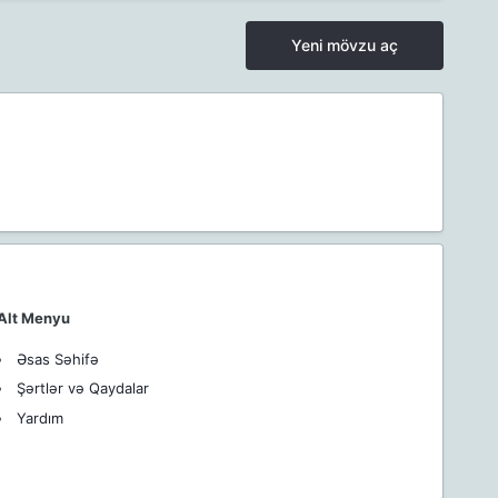
Yeni mövzu aç
Alt Menyu
Əsas Səhifə
Şərtlər və Qaydalar
Yardım