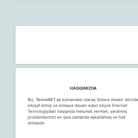
HAQQIMIZDA
Biz,
TexnoNET.az
komandası olaraq Sizlərə müasir dövrd
inkişaf etmiş və etməyə davam edən böyük İnternet
Texnologiyaları haqqında məlumat vermək, yaranmış
problemlərinizi ən qısa zamanda aşkarlamaq və həll
etməkdir.