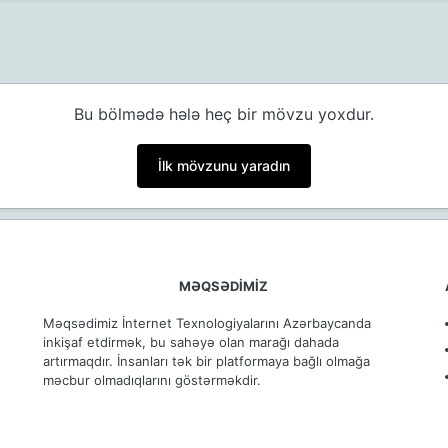
Bu bölmədə hələ heç bir mövzu yoxdur.
İlk mövzunu yaradın
MƏQSƏDİMİZ
ə
Məqsədimiz İnternet Texnologiyalarını Azərbaycanda
inkişaf etdirmək, bu sahəyə olan marağı dahada
artırmaqdır. İnsanları tək bir platformaya bağlı olmağa
məcbur olmadıqlarını göstərməkdir.