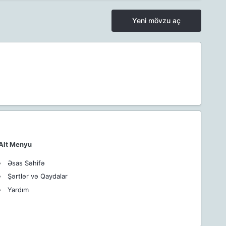
Yeni mövzu aç
Alt Menyu
Əsas Səhifə
Şərtlər və Qaydalar
Yardım