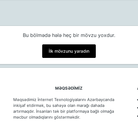
Bu bölmədə hələ heç bir mövzu yoxdur.
İlk mövzunu yaradın
MƏQSƏDİMİZ
ə
Məqsədimiz İnternet Texnologiyalarını Azərbaycanda
inkişaf etdirmək, bu sahəyə olan marağı dahada
artırmaqdır. İnsanları tək bir platformaya bağlı olmağa
məcbur olmadıqlarını göstərməkdir.