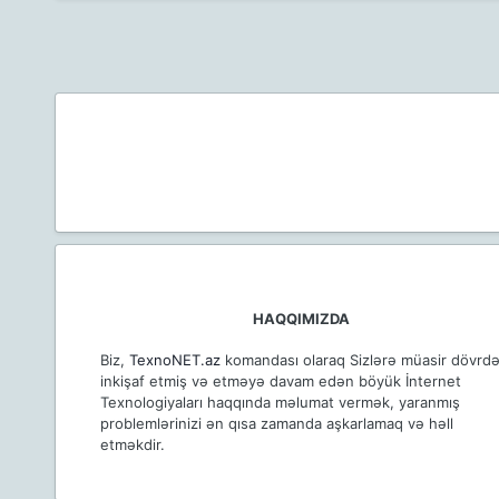
HAQQIMIZDA
Biz,
TexnoNET.az
komandası olaraq Sizlərə müasir dövrd
inkişaf etmiş və etməyə davam edən böyük İnternet
Texnologiyaları haqqında məlumat vermək, yaranmış
problemlərinizi ən qısa zamanda aşkarlamaq və həll
etməkdir.