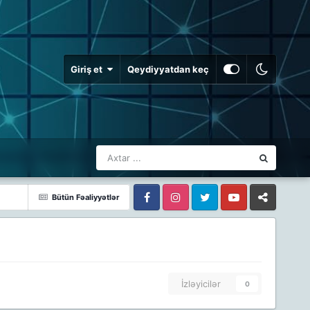
Giriş et
Qeydiyyatdan keç
Bütün Fəaliyyətlər
Facebook
Facebook
Twitter
Youtube
Whatsapp
İzləyicilər
0