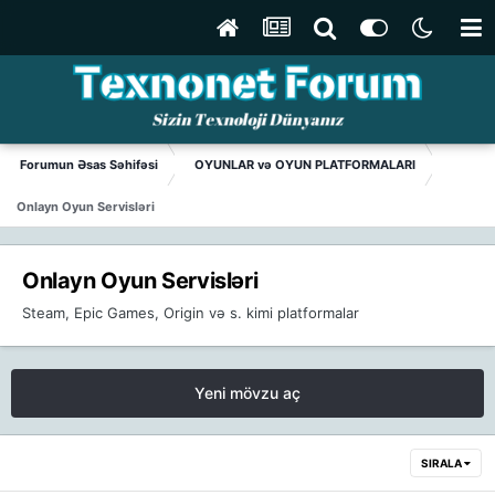
Forumun Əsas Səhifəsi
OYUNLAR və OYUN PLATFORMALARI
Onlayn Oyun Servisləri
Onlayn Oyun Servisləri
Steam, Epic Games, Origin və s. kimi platformalar
Yeni mövzu aç
SIRALA