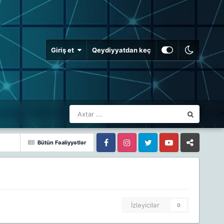
Giriş et
Qeydiyyatdan keç
Bütün Fəaliyyətlər
Facebook
Facebook
Twitter
Youtube
Whatsapp
İzləyicilər
0