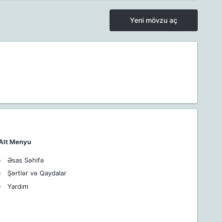
Yeni mövzu aç
Alt Menyu
Əsas Səhifə
Şərtlər və Qaydalar
Yardım