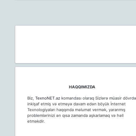
HAQQIMIZDA
Biz,
TexnoNET.az
komandası olaraq Sizlərə müasir dövrd
inkişaf etmiş və etməyə davam edən böyük İnternet
Texnologiyaları haqqında məlumat vermək, yaranmış
problemlərinizi ən qısa zamanda aşkarlamaq və həll
etməkdir.