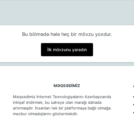
Bu bölmədə hələ heç bir mövzu yoxdur.
İlk mövzunu yaradın
MƏQSƏDİMİZ
ə
Məqsədimiz İnternet Texnologiyalarını Azərbaycanda
inkişaf etdirmək, bu sahəyə olan marağı dahada
artırmaqdır. İnsanları tək bir platformaya bağlı olmağa
məcbur olmadıqlarını göstərməkdir.